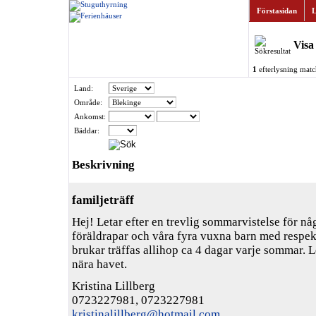
Förstasidan
L
Visa
1
efterlysning matc
Land:
Område:
Ankomst:
Bäddar:
Beskrivning
familjeträff
Hej! Letar efter en trevlig sommarvistelse för någ
föräldrapar och våra fyra vuxna barn med respek
brukar träffas allihop ca 4 dagar varje sommar. Le
nära havet.
Kristina Lillberg
0723227981, 0723227981
kristinalillberg@hotmail.com