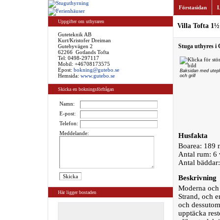
Förstasidan
L
Uppgifter om uthyraren
Villa Tofta 1½
Guteteknik AB
Kurt/Kristofer Dreiman
Stuga uthyres i 
Gutebyvägen 2
62266 Gotlands Tofta
Tel:
0498-297117
Mobil: +46708173575
Epost:
bokning@gutebo.se
Baksidan med utepl
Hemsida:
www.gutebo.se
och grill
Skicka en bokningsförfrågan
Namn:
E-post:
Telefon:
Meddelande:
Husfakta
Boarea: 189 
Antal rum: 6
Antal bäddar
Beskrivning
Moderna och r
Här ligger bostaden
Strand, och e
och dessutom 
upptäcka rest