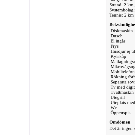
Strand: 2 km,
Systembolag:
Tennis: 2 km
Bekvämlighe
Diskmaskin
Dusch
El ingår
Frys
Husdjur ej til
Kylskåp
Matlagningsm
Mikrovågsu
Mobiltelefon
Rökning för
Separata so
Tv med digit
Tvättmaskin
Utegrill
Uteplats med
Wc
Öppenspis
Omdömen
Det är ingen