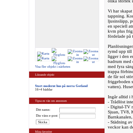
olika storlek
Vi har skapat
tappning. Kom
ljusinsläpp,
en speciell a
kvm plus frig
fördelade på 
Planlösningen
rymd upp till
ligger i den 
badrum med du
med fyra säng
Visa fler objekt i närheten
trappa förbin
Liknande objekt
de får sol st
friggeboden s
Stort modernt hus på norra Gotland
vatten). Huse
16+4 bäddar
Ingår alltid i
Tipsa en vän om annonsen
- Trådlöst int
- Digital-TV
Ditt namn:
Sjuan, TV8, 
Din väns e-post:
Barnkanalen,
- Städning av
veckor kan det
Mina favoriter