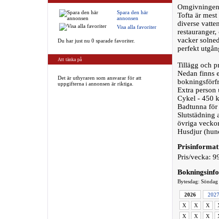
Omgivninge
Spara den här
Tofta är mest
annonsen
diverse vatten
Visa alla favoriter
restauranger,
vacker solned
Du har just nu 0 sparade favoriter.
perfekt utgån
Att tänka på
Tillägg och pr
Nedan finns en
Det är uthyraren som ansvarar för att
bokningsförf
uppgifterna i annonsen är riktiga.
Extra person 
Cykel - 450 k
Badtunna för 
Slutstädning 
övriga veckor
Husdjur (hund/
Prisinformat
Pris/vecka: 9
Bokningsinf
Bytesdag: Söndag
2026
202
X
X
X
X
X
X