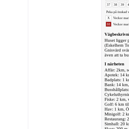
37
38
39
Peka på önskad v
X
Veckor mark
88
Veckor mark
Vägbeskrivn
Huset ligger 
(Eskelhem Tof
Gnisvärd svän
även att ta bu
I närheten
Affär: 2km, 
Apotek: 14 k
Badplats: 1 k
Bank: 14 km,
Busshållplats
Cykeluthyrnin
Fiske: 2 km, 
Golf: 6 km ti
Hav: 1 km, Ö
Minigolf: 2 k
Restaurang: 2
Simhall: 20 k
Skog: 200 m