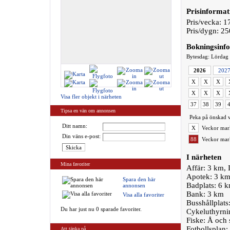
Prisinformat
Pris/vecka: 1
Pris/dygn: 25
Bokningsinf
Bytesdag: Lördag
2026
202
X
X
X
X
X
X
Visa fler objekt i närheten
37
38
39
Tipsa en vän om annonsen
Peka på önskad v
Ditt namn:
X
Veckor mark
Din väns e-post:
88
Veckor mark
I närheten
Mina favoriter
Affär: 3 km,
Apotek: 3 k
Spara den här
Badplats: 6 km
annonsen
Bank: 3 km
Visa alla favoriter
Busshållplats
Du har just nu 0 sparade favoriter.
Cykeluthyrnin
Fiske: Å och s
Fotbollsplan:
Att tänka på