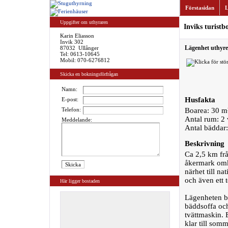
Förstasidan
L
Uppgifter om uthyraren
Inviks turistb
Karin Eliasson
Invik 302
Lägenhet uthyres
87032 Ullånger
Tel:
0613-10645
Mobil: 070-6276812
Skicka en bokningsförfrågan
Namn:
Husfakta
E-post:
Telefon:
Boarea: 30 m
Antal rum: 2
Meddelande:
Antal bäddar:
Beskrivning
Ca 2,5 km frå
åkermark omk
närhet till n
och även ett 
Här ligger bostaden
Lägenheten be
bäddsoffa och
tvättmaskin. 
klar till som