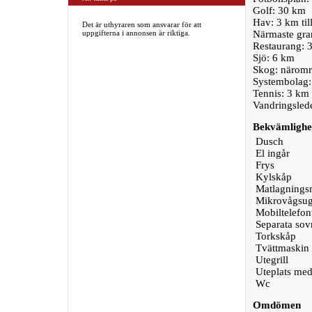
Golf: 30 km
Hav: 3 km til
Det är uthyraren som ansvarar för att
uppgifterna i annonsen är riktiga.
Närmaste gra
Restaurang: 
Sjö: 6 km
Skog: näromr
Systembolag:
Tennis: 3 km
Vandringsled
Bekvämlighe
Dusch
El ingår
Frys
Kylskåp
Matlagningsm
Mikrovågsu
Mobiltelefon
Separata so
Torkskåp
Tvättmaskin
Utegrill
Uteplats med
Wc
Omdömen