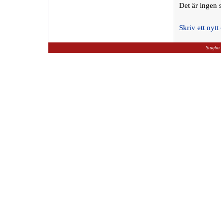
Det är ingen
Skriv ett ny
Stugbo.