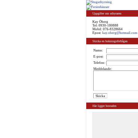
Uppgifter om uthyraren
Kay Öberg
Tel:
0930-180888
Mobil: 076-8328664
Epost:
kay.oberg@hotmail.com
Skicka en bokningsförfrågan
Namn:
E-post:
Telefon:
Meddelande:
Här ligger bostaden