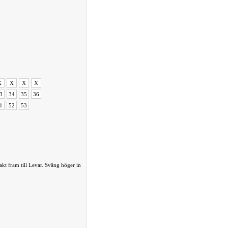
X
X
X
X
3
34
35
36
1
52
53
kt fram till Levar. Sväng höger in