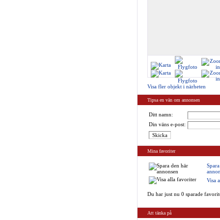
Visa fler objekt i närheten
Tipsa en vän om annonsen
Ditt namn:
Din väns e-post:
Mina favoriter
Spara
annon
Visa a
Du har just nu 0 sparade favorit
Att tänka på