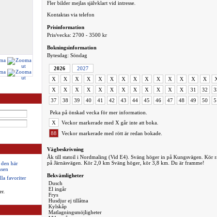
Fler bilder mejlas självklart vid intresse.
Kontaktas via telefon
Prisinformation
Pris/vecka: 2700 - 3500 kr
Bokningsinformation
Bytesdag: Söndag
2026
2027
X
X
X
X
X
X
X
X
X
X
X
X
X
X
X
X
X
X
X
X
X
X
X
X
X
X
31
32
3
37
38
39
40
41
42
43
44
45
46
47
48
49
50
5
Peka på önskad vecka för mer information.
X
Veckor markerade med X går inte att boka.
88
Veckor markerade med rött är redan bokade.
Vägbeskrivning
Åk till statoil i Nordmaling (Vid E4). Sväng höger in på Kungsvägen. Kör ra
på Järnäsvägen. Kör 2,0 km Sväng höger, kör 3,8 km. Du är framme!
 den här
sen
Bekvämligheter
lla favoriter
Dusch
El ingår
er.
Frys
Husdjur ej tillåtna
Kylskåp
Matlagningsmöjligheter