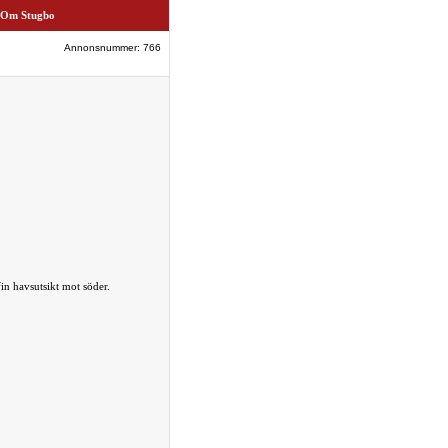
Om Stugbo
Annonsnummer: 766
n havsutsikt mot söder.