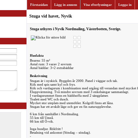
Förstasidan
Lägg in annons
Visa efterlysningar
Logga in
Stuga vid havet, Nyvik
Stuga uthyres i Nyvik Nordmaling, Västerbotten, Sverige.
Husfakta
Boarea: 55 m²
Antal rum: 3 varav 2 sovrum
Antal bäddar: 3+2 extrabäddar
Beskrivning
Stugan är i nyskick. Byggdes år 2000. Panel i väggar och tak.
Kök med spis samt kyl och frys.
Kök och vardagsrum i kombination med utgång till verandan med mycket fi
Eluppvärmning. Två mindre sovrum med 3 enkelsängar sammanlagt.
I vardagsrummet finns en bäddsoffa med 2 sängplatser.
Toalett med WC och dusch.
Mycket stor uteplats med utemöbler. Kolgrill finns att låna.
Stugan har ett avskilt läge och ger en fin naturupplevelse.
6 km från samhället i Nordmaling.
55 km till Umeå.
66 km till Ö-vik.
Inga husdjur. Rökfritt !
Betalning vid ankomst (Söndag – söndag).
-