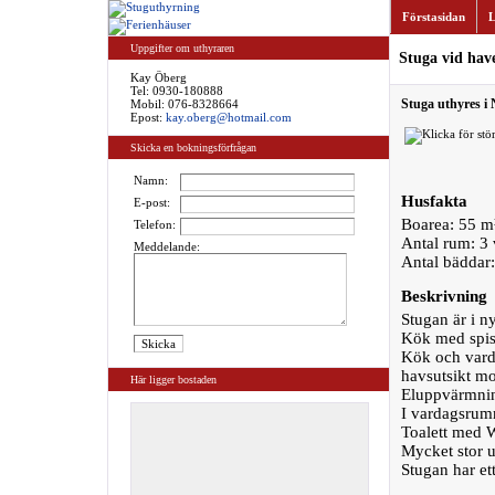
Förstasidan
L
Uppgifter om uthyraren
Stuga vid hav
Kay Öberg
Tel:
0930-180888
Stuga uthyres i 
Mobil: 076-8328664
Epost:
kay.oberg@hotmail.com
Skicka en bokningsförfrågan
Namn:
Husfakta
E-post:
Boarea: 55 m
Telefon:
Antal rum: 3
Meddelande:
Antal bäddar
Beskrivning
Stugan är i n
Kök med spis 
Kök och vard
havsutsikt mo
Här ligger bostaden
Eluppvärmnin
I vardagsrumm
Toalett med 
Mycket stor u
Stugan har ett