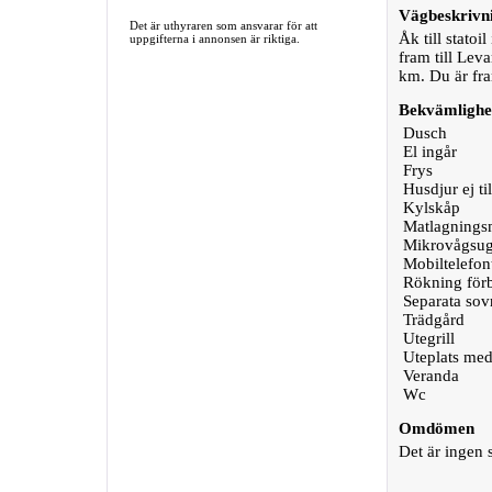
Vägbeskrivn
Det är uthyraren som ansvarar för att
Åk till stato
uppgifterna i annonsen är riktiga.
fram till Lev
km. Du är fr
Bekvämlighe
Dusch
El ingår
Frys
Husdjur ej til
Kylskåp
Matlagningsm
Mikrovågsu
Mobiltelefon
Rökning för
Separata so
Trädgård
Utegrill
Uteplats med
Veranda
Wc
Omdömen
Det är ingen