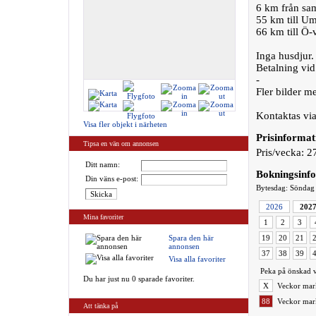
6 km från sam
55 km till Um
66 km till Ö-
Inga husdjur. 
Betalning vi
-
Fler bilder me
Kontaktas via
Visa fler objekt i närheten
Prisinformat
Tipsa en vän om annonsen
Pris/vecka: 2
Ditt namn:
Bokningsinf
Din väns e-post:
Bytesdag: Söndag
2026
202
Mina favoriter
1
2
3
Spara den här
19
20
21
annonsen
37
38
39
Visa alla favoriter
Peka på önskad v
Du har just nu 0 sparade favoriter.
X
Veckor mark
88
Veckor mark
Att tänka på