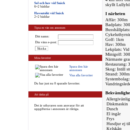
Sol och hav vid Snäck
skyllt Lullyhi
6+2 bäddar
Havsutsikt vid Snäck
I närheten
2+2 bäddar
Affär: 300m
Badplats: 30
Tipsa en vän om annonsen
Busshållplat
Cykeluthyrni
Ditt namn:
Golf: 1km
Din väns e-post:
Hav: 300m
Lekplats: Vid
Minigolf: 30
Mina favoriter
Närmaste gra
Restaurang: 
Spara den här
Skog: Intill s
annonsen
Strand: 300m
Visa alla favoriter
Systembolag
Du har just nu 0 sparade favoriter.
Vandringslede
Bekvämlighe
Att tänka på
Allergivänlig
Diskmaskin
Det är uthyraren som ansvarar för att
Dusch
uppgifterna i annonsen är riktiga.
El ingår
Frys
Husdjur ej til
Kylskåp