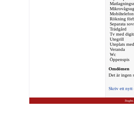
Matlagningsm
Mikrovågsu
Mobiltelefon
Rökning för
Separata so
Trädgård
Tv med digit
Utegrill
Uteplats med
Veranda
Wc
Öppenspis
Omdömen
Det är ingen
Skriv ett ny
Stugbo.