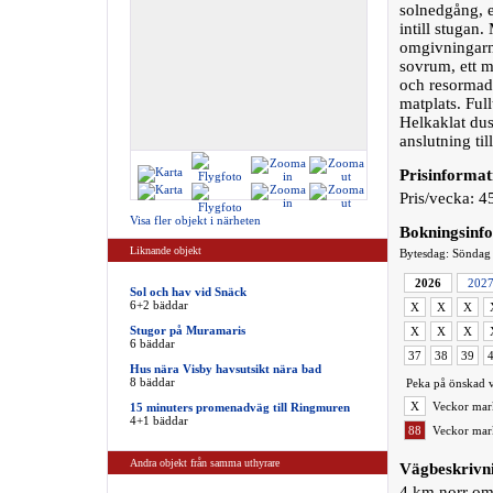
solnedgång, e
intill stugan
omgivningarna
sovrum, ett 
och resormadr
matplats. Ful
Helkaklat dus
anslutning til
Prisinformat
Pris/vecka: 4
Visa fler objekt i närheten
Bokningsinf
Liknande objekt
Bytesdag: Söndag
2026
202
Sol och hav vid Snäck
6+2 bäddar
X
X
X
Stugor på Muramaris
X
X
X
6 bäddar
37
38
39
Hus nära Visby havsutsikt nära bad
8 bäddar
Peka på önskad v
X
Veckor mark
15 minuters promenadväg till Ringmuren
4+1 bäddar
88
Veckor mark
Andra objekt från samma uthyrare
Vägbeskrivn
4 km norr om 