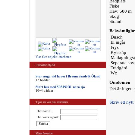
Badplats
Fiske
Hav: 500 m
Skog
Strand
Bekvämlighe
Dusch
El ingår
Frys
Kylskåp
Visa fler objekt i närheten
Matlagningsm
Separata so
Liknande objekt
Trädgård
Wc
Stor stuga vid havet i Byrum Sandvik Öland
12 bäddar
Omdömen
Stort hus med SPAPOOL nära sjö
Det är ingen
10+4 bäddar
Skriv ett ny
Tipsa en vän om annonsen
Ditt namn:
Din väns e-post:
Mina favoriter