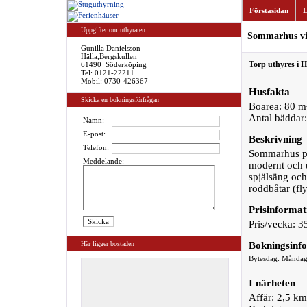
Förstasidan
L
Uppgifter om uthyraren
Sommarhus vi
Gunilla Danielsson
Hälla,Bergskullen
Torp uthyres i H
61490 Söderköping
Tel:
0121-22211
Mobil: 0730-426367
Husfakta
Skicka en bokningsförfrågan
Boarea: 80 m
Antal bäddar:
Namn:
E-post:
Beskrivning
Telefon:
Sommarhus på
Meddelande:
modernt och u
spjälsäng och
roddbåtar (fly
Prisinformat
Pris/vecka: 3
Här ligger bostaden
Bokningsinf
Bytesdag: Månda
I närheten
Affär: 2,5 km