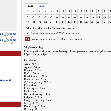
2026
2027
X
X
X
X
X
X
X
X
X
X
X
X
X
X
X
X
X
X
X
X
X
X
X
X
X
X
31
32
3
37
38
39
40
41
42
43
44
45
46
47
48
49
50
5
Peka på önskad vecka för mer information.
X
Veckor markerade med X går inte att boka.
88
Veckor markerade med rött är redan bokade.
Vägbeskrivning
Från väg 26 tar du mot Hestra/Isaberg. Järnvägsstationen kommer på vänste
höger sida om vägen.
I närheten
Affär: 300 m
Apotek: 20 km
Badplats: 2 km
Bank: 150 m
Busshållplats: 150 m
Båtuthyrning: 3 km
 Gränna &
Cykeluthyrning: 500 m
Fiske: 0 km
Fotbollsplan: 2 km
Golf: 5 km
Kanotuthyrning: 3 km
Lekplats: 100 m
Längdskidåkning: 2 km
Minigolf: 25 km
Restaurang: 150 m
Ridning: 10 km