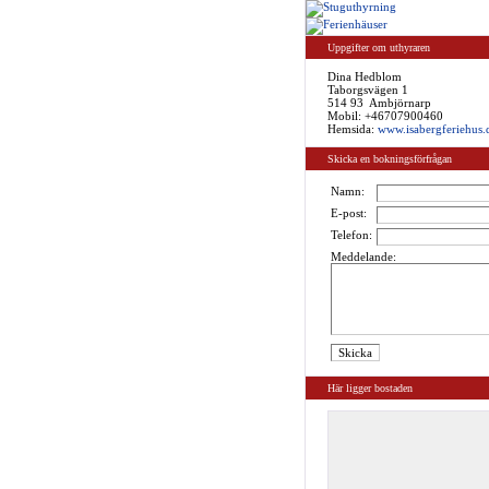
Uppgifter om uthyraren
Dina Hedblom
Taborgsvägen 1
514 93 Ambjörnarp
Mobil: +46707900460
Hemsida:
www.isabergferiehus.d
Skicka en bokningsförfrågan
Namn:
E-post:
Telefon:
Meddelande:
Här ligger bostaden