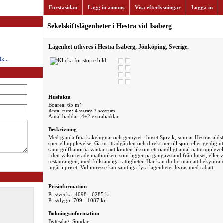
Förstasidan
Lägg in annons
Visa efterlysningar
Logga in
Sekelskiftslägenheter i Hestra vid Isaberg
Lägenhet uthyres i Hestra Isaberg, Jönköping, Sverige.
k...
Husfakta
Boarea: 65 m²
Antal rum: 4 varav 2 sovrum
Antal bäddar: 4+2 extrabäddar
Beskrivning
Med gamla fina kakelugnar och gemytet i huset Sjövik, som är Hestras äldsta 
speciell upplevelse. Gå ut i trädgården och direkt ner till sjön, eller ge dig
samt golfbanorna väntar runt knuten liksom ett oändligt antal naturupplevel
i den välsorterade matbutiken, som ligger på gångavstand från huset, eller va
restaurangen, med fullständiga rättigheter. Här kan du bo utan att bekymra 
ingår i priset. Vid intresse kan samtliga fyra lägenheter hyras med rabatt.
Prisinformation
Pris/vecka: 4098 - 6285 kr
Pris/dygn: 709 - 1087 kr
Bokningsinformation
Bytesdag: Söndag