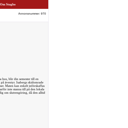
Om Stugbo
Annonsnummer: 970
hus, blir din semester till en
 ut på äventyr. Isabergs skidomrade
ser. Maten kan enkelt införskaffas
rför inte stanna till på den lokala
dig om slutrengöring, då den alltid