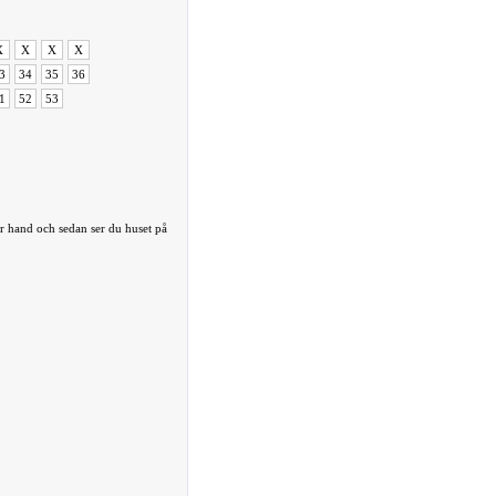
X
X
X
X
3
34
35
36
1
52
53
r hand och sedan ser du huset på