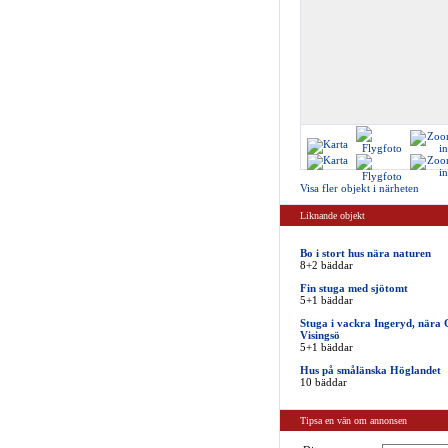
Visa fler objekt i närheten
Liknande objekt
Bo i stort hus nära naturen
8+2 bäddar
Fin stuga med sjötomt
5+1 bäddar
Stuga i vackra Ingeryd, nära
Visingsö
5+1 bäddar
Hus på smålänska Höglandet
10 bäddar
Tipsa en vän om annonsen