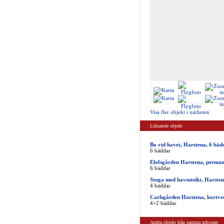
Visa fler objekt i närheten
Liknande objekt
Bo vid havet, Harstena, 6 bäd
6 bäddar
Elofsgården Harstena, perma
6 bäddar
Stuga med havsutsikt, Harste
4 bäddar
Carlsgården Harstena, kortve
4+2 bäddar
Andra objekt från samma uthyrare