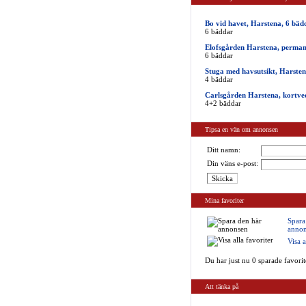
Bo vid havet, Harstena, 6 bäd
6 bäddar
Elofsgården Harstena, perma
6 bäddar
Stuga med havsutsikt, Harste
4 bäddar
Carlsgården Harstena, kortve
4+2 bäddar
Tipsa en vän om annonsen
Ditt namn:
Din väns e-post:
Mina favoriter
Spara
annon
Visa a
Du har just nu 0 sparade favorit
Att tänka på