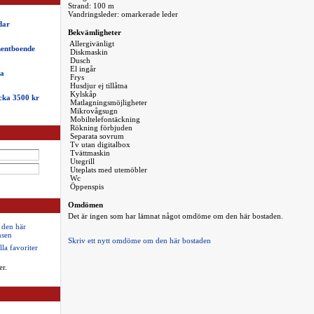
Strand: 100 m
Vandringsleder: omarkerade leder
dar
Bekvämligheter
Allergivänligt
nentboende
Diskmaskin
Dusch
El ingår
na
Frys
Husdjur ej tillåtna
Kylskåp
cka 3500 kr
Matlagningsmöjligheter
Mikrovågsugn
Mobiltelefontäckning
Rökning förbjuden
Separata sovrum
Tv utan digitalbox
Tvättmaskin
Utegrill
Uteplats med utemöbler
Wc
Öppenspis
Omdömen
Det är ingen som har lämnat något omdöme om den här bostaden.
 den här
sen
Skriv ett nytt omdöme om den här bostaden
lla favoriter
er.