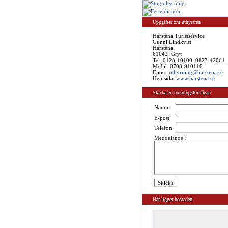
Uppgifter om uthyraren
Harstena Turistservice
Gunni Lindkvist
Harstena
61042 Gryt
Tel:
0123-10100, 0123-42061
Mobil: 0708-910110
Epost:
uthyrning@harstena.se
Hemsida:
www.harstena.se
Skicka en bokningsförfrågan
Namn:
E-post:
Telefon:
Meddelande:
Här ligger bostaden