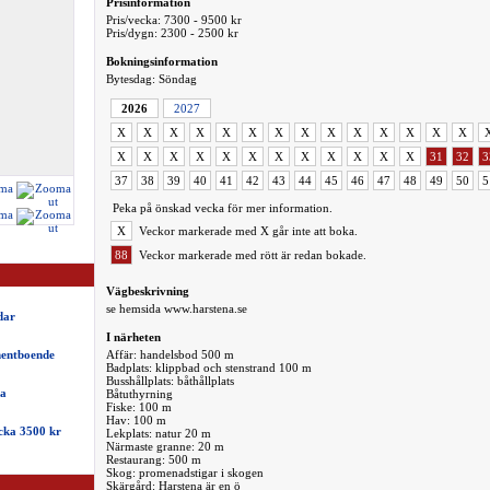
Prisinformation
Pris/vecka: 7300 - 9500 kr
Pris/dygn: 2300 - 2500 kr
Bokningsinformation
Bytesdag: Söndag
2026
2027
X
X
X
X
X
X
X
X
X
X
X
X
X
X
X
X
X
X
X
X
X
X
X
X
X
X
31
32
3
37
38
39
40
41
42
43
44
45
46
47
48
49
50
5
Peka på önskad vecka för mer information.
X
Veckor markerade med X går inte att boka.
88
Veckor markerade med rött är redan bokade.
Vägbeskrivning
se hemsida www.harstena.se
dar
I närheten
nentboende
Affär: handelsbod 500 m
Badplats: klippbad och stenstrand 100 m
Busshållplats: båthållplats
na
Båtuthyrning
Fiske: 100 m
Hav: 100 m
cka 3500 kr
Lekplats: natur 20 m
Närmaste granne: 20 m
Restaurang: 500 m
Skog: promenadstigar i skogen
Skärgård: Harstena är en ö