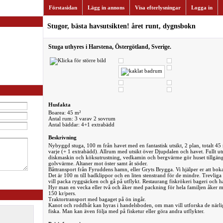
Förstasidan
Lägg in annons
Visa efterlysningar
Logga in
Stugor, bästa havsutsikten! året runt, dygnsbokn
Stuga uthyres i Harstena, Östergötland, Sverige.
Husfakta
Boarea: 45 m²
Antal rum: 3 varav 2 sovrum
Antal bäddar: 4+1 extrabädd
Beskrivning
Nybyggd stuga, 100 m från havet med en fantastisk utsikt, 2 plan, totalt 4
varje (+ 1 extrabädd). Allrum med utsikt över Djupdalen och havet. Fullt utr
diskmaskin och köksutrustning, vedkamin och bergvärme gör huset tillgän
golvvärme. Altaner mot öster samt åt söder.
Båttransport från Fyruddens hamn, eller Gryts Brygga. Vi hjälper er att boka
Det är 100 m till badklippor och en liten stenstrand för de mindre. Trevli
vill packa ryggsäcken och gå på utflykt. Restaurang fiskrökeri bageri och h
Hyr man en vecka eller två och åker med packning för hela familjen åker 
150 kr/pers.
Traktortransport med bagaget på ön ingår.
Kanot och roddbåt kan hyras i handelsboden, om man vill utforska de närlig
fiska. Man kan även följa med på fisketur eller göra andra utflykter.