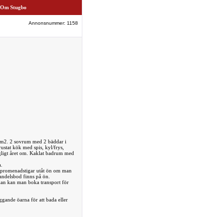
Om Stugbo
Annonsnummer: 1158
5 m2. 2 sovrum med 2 bäddar i
ustat kök med spis, kyl/frys,
gligt året om. Kaklat badrum med
.
ga promenadstigar utåt ön om man
andelsbod finns på ön.
man kan man boka transport för
gande öarna för att bada eller