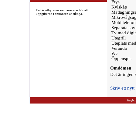
Frys
Kylskåp
Det är uthyraren som ansvarar för att
Matlagningsm
uppgifterna i annonsen är riktiga.
Mikrovågsu
Mobiltelefon
Separata so
Tv med digit
Utegrill
Uteplats med
Veranda
Wc
Öppenspis
Omdömen
Det är ingen
Skriv ett ny
Stugbo.