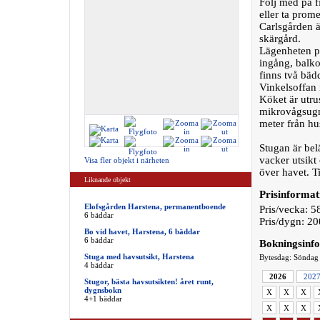
Följ med på f
eller ta prom
Carlsgården ä
skärgård.
Lägenheten på
ingång, balk
finns två bäd
Vinkelsoffan
Köket är utru
mikrovågsugn
meter från hu
Stugan är bel
vacker utsikt
Visa fler objekt i närheten
över havet. Ti
Liknande objekt
Prisinformat
Elofsgården Harstena, permanentboende
Pris/vecka: 5
6 bäddar
Pris/dygn: 20
Bo vid havet, Harstena, 6 bäddar
6 bäddar
Bokningsinf
Stuga med havsutsikt, Harstena
Bytesdag: Söndag
4 bäddar
2026
202
Stugor, bästa havsutsikten! året runt,
dygnsbokn
X
X
X
4+1 bäddar
X
X
X