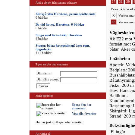
37
38
39
Andra objekt från samma uthyrare
Peka på önskad v
Elofsgården Harstena, permanentboende
X
Veckor mark
6 bäddar
88
Veckor mark
Bo vid havet, Harstena, 6 bäddar
6 bäddar
Vägbeskrivn
Stuga med havsutsikt, Harstena
Åk E22 mot V
4 bäddar
fortsätt mot G
Stugor, bästa havsutsikten! året runt,
båtar. Åker d
dygnsbokn
4+1 bäddar
I närheten
Apotek: Vald
Tipsa en vän om annonsen
Badplats: 200 
Ditt namn:
Busshållplats:
Din väns e-post:
Båtuthyrning
Fiske: 200 m 
Hav: Harstena
Baltikum.
Mina favoriter
Kanotuthyrn
Spara den här
Restaurang: I
annonsen
Skärgård: Lig
Visa alla favoriter
Strand: 200 
Du har just nu 0 sparade favoriter.
Bekvämlighe
El ingår
Att tänka på