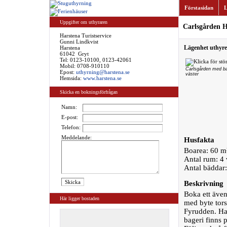
Förstasidan
L
Uppgifter om uthyraren
Carlsgården H
Harstena Turistservice
Gunni Lindkvist
Lägenhet uthyres
Harstena
61042 Gryt
Tel:
0123-10100, 0123-42061
Mobil: 0708-910110
Carlsgården med b
Epost:
uthyrning@harstena.se
väster
Hemsida:
www.harstena.se
Skicka en bokningsförfrågan
Namn:
E-post:
Telefon:
Meddelande:
Husfakta
Boarea: 60 m
Antal rum: 4
Antal bäddar
Beskrivning
Boka ett även
Här ligger bostaden
med byte tors
Fyrudden. Har
bageri finns 