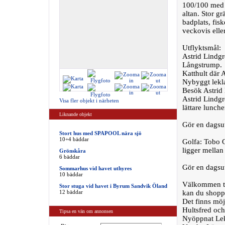
100/100 med T
altan. Stor g
badplats, fisk
veckovis elle
Utflyktsmål:
Astrid Lindg
Långstrump.
Katthult där 
Nybyggt lekl
Besök Astrid
Astrid Lindgr
Visa fler objekt i närheten
lättare lunch
Liknande objekt
Gör en dagsut
Stort hus med SPAPOOL nära sjö
10+4 bäddar
Golfa: Tobo 
ligger mella
Grönskåra
6 bäddar
Gör en dagsu
Sommarhus vid havet uthyres
10 bäddar
Välkommen til
Stor stuga vid havet i Byrum Sandvik Öland
12 bäddar
kan du shoppa
Det finns möj
Hultsfred och
Tipsa en vän om annonsen
Nyöppnat L