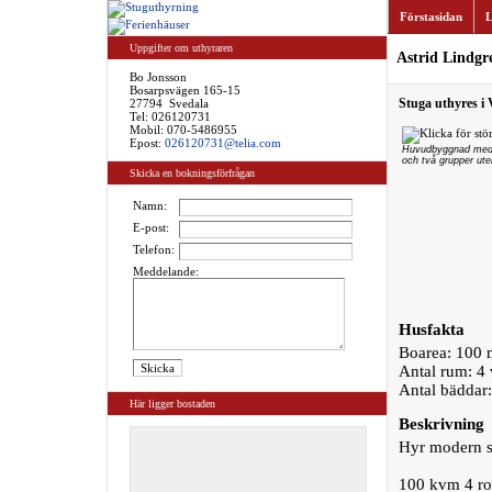
Förstasidan
L
Uppgifter om uthyraren
Astrid Lindgr
Bo Jonsson
Bosarpsvägen 165-15
Stuga uthyres i
27794 Svedala
Tel:
026120731
Mobil: 070-5486955
Epost:
026120731@telia.com
Huvudbyggnad med 
och två grupper ut
Skicka en bokningsförfrågan
Namn:
E-post:
Telefon:
Meddelande:
Husfakta
Boarea: 100 
Antal rum: 4
Antal bäddar
Här ligger bostaden
Beskrivning
Hyr modern st
100 kvm 4 rok