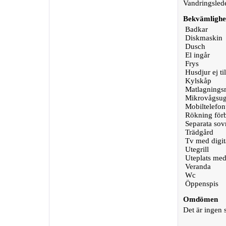
Vandringsled
Bekvämlighe
Badkar
Diskmaskin
Dusch
El ingår
Frys
Husdjur ej til
Kylskåp
Matlagningsm
Mikrovågsu
Mobiltelefon
Rökning för
Separata so
Trädgård
Tv med digit
Utegrill
Uteplats med
Veranda
Wc
Öppenspis
Omdömen
Det är ingen