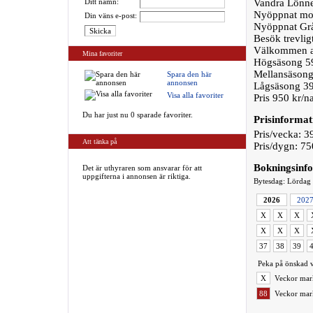
Ditt namn:
Vandra Lönne
Nyöppnat mot
Din väns e-post:
Nyöppnat Gr
Besök trevlig
Välkommen at
Mina favoriter
Högsäsong 5
Mellansäsong
Spara den här
annonsen
Lågsäsong 39
Visa alla favoriter
Pris 950 kr/na
Du har just nu 0 sparade favoriter.
Prisinformat
Pris/vecka: 3
Att tänka på
Pris/dygn: 75
Bokningsinf
Det är uthyraren som ansvarar för att
uppgifterna i annonsen är riktiga.
Bytesdag: Lördag
2026
202
X
X
X
X
X
X
37
38
39
Peka på önskad v
X
Veckor mark
88
Veckor mark